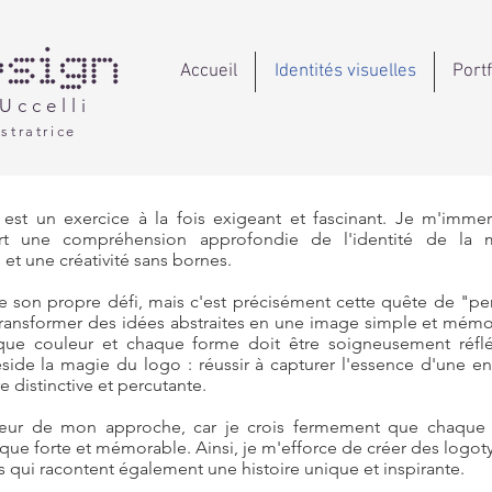
Accueil
Identités visuelles
Portf
Uccelli
stratrice
 est un exercice à la fois exigeant et fascinant. Je m'imm
rt une compréhension approfondie de l'identité de la m
 et une créativité sans bornes.
e son propre défi, mais c'est précisément cette quête de "pe
 Transformer des idées abstraites en une image simple et mémor
ue couleur et chaque forme doit être soigneusement réflé
side la magie du logo : réussir à capturer l'essence d'une ent
 distinctive et percutante.
cœur de mon approche, car je crois fermement que chaque 
que forte et mémorable. Ainsi, je m'efforce de créer des logo
is qui racontent également une histoire unique et inspirante.