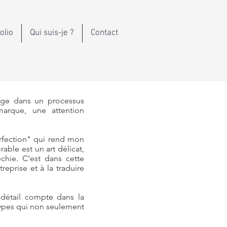
olio
Qui suis-je ?
Contact
erge dans un processus
arque, une attention
rfection" qui rend mon
able est un art délicat,
chie. C'est dans cette
reprise et à la traduire
détail compte dans la
types qui non seulement